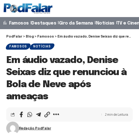
Famosos
Destaques
Giro da Semana
Notícias
TV e Cine
PodFalar
>
Blog
>
Famosos
>
Em áudio vazado, Denise Seixas diz que renunciou à Bola de Neve após ameaças
FAMOSOS
NOTÍCIAS
Em áudio vazado, Denise
Seixas diz que renunciou à
Bola de Neve após
ameaças
2 min de Leitura
Redação PodFalar