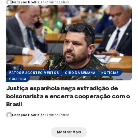
Redação PodFalar
2 min de Leitura
FATOS E ACONTECIMENTOS
GIRO DA SEMANA
NOTÍCIAS
POLÍTICA
Justiça espanhola nega extradição de
bolsonarista e encerra cooperação com o
Brasil
Redação PodFalar
3 min de Leitura
Mostrar Mais