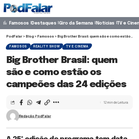
Famosos
Destaques
Giro da Semana
Notícias
TV e Cine
PodFalar
>
Blog
>
Famosos
>
Big Brother Brasil: quem são e como estão os campeões das 24 edições
FAMOSOS
REALITY SHOW
TV E CINEMA
Big Brother Brasil: quem
são e como estão os
campeões das 24 edições
12 min de Leitura
Redação PodFalar