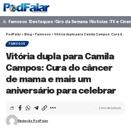
Famosos
Destaques
Giro da Semana
Notícias
TV e Cine
PodFalar
>
Blog
>
Famosos
>
Vitória dupla para Camila Campos: Cura do câncer de mama e mais um aniversário para celebrar
FAMOSOS
Vitória dupla para Camila
Campos: Cura do câncer
de mama e mais um
aniversário para celebrar
2 min de Leitura
Redação PodFalar