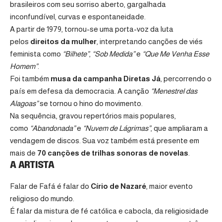
brasileiros com seu sorriso aberto, gargalhada
inconfundível, curvas e espontaneidade.
A partir de 1979, tornou-se uma porta-voz da luta
pelos
direitos da mulher
, interpretando canções de viés
feminista como
“Bilhete”
,
“Sob Medida”
e
“Que Me Venha Esse
Homem”
.
Foi também
musa da campanha Diretas Já
, percorrendo o
país em defesa da democracia. A canção
“Menestrel das
Alagoas”
se tornou o hino do movimento.
Na sequência, gravou repertórios mais populares,
como
“Abandonada”
e
“Nuvem de Lágrimas”
, que ampliaram a
vendagem de discos. Sua voz também está presente em
mais de
70 canções de trilhas sonoras de novelas
.
A ARTISTA
Falar de Fafá é falar do
Círio de Nazaré
, maior evento
religioso do mundo.
É falar da mistura de fé católica e cabocla, da religiosidade