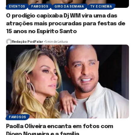
EVENTOS
FAMOSOS
GIRO DA SEMANA
TV E CINEMA
O prodígio capixaba Dj WM vira uma das
atrações mais procuradas para festas de
15 anos no Espírito Santo
Redação PodFalar
5 min de Leitura
FAMOSOS
Paolla Oliveira encanta em fotos com
Diogo Nogueira e a família