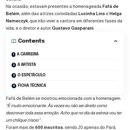
Na ocasião, estavam presentes a homenageada
Fafá de
Belém
, além das atrizes convidadas
Lucinha Lins
e
Helga
Nemeczyk
, que irão viver a cantora em diferentes fases da
vida, e o diretor e autor
Gustavo Gasparani
.
Contents
A CARREIRA
A ARTISTA
O ESPETÁCULO
FICHA TÉCNICA
Fafá de Belém se mostrou emocionada com a homenagem:
“É muito emocionante. Às vezes eu não sei direito como
descrever toda essa emoção. Acho que no dia da estreia vou ter
um chilique (risos)”
.
Foram mais de
600 inscritos
, sendo 20 apenas do Pará,