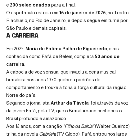
e
200 selecionados
para a final.
O espetáculo estreia em
16 de janeiro de 2026
, no Teatro
Riachuelo, no Rio de Janeiro, e depois segue em turnê por
São Paulo e demais capitais.
A CARREIRA
Em 2025,
Maria de Fátima Palha de Figueiredo
, mais
conhecida como Fafá de Belém, completa
50 anos de
carreira
.
A cabocla de voz sensual que invadiu a cena musical
brasileira nos anos 1970 quebrou padrões de
comportamento e trouxe à tona a força cultural da região
Norte do país.
Segundo o jornalista
Arthur da Távola
, foi através da voz
da jovem Fafá, pela TV, que o Brasil urbano conheceu o
Brasil profundo e amazônico.
Aos 18 anos, com a canção
“Filho da Bahia”
(Walter Queiroz),
trilha da novela
Gabriela
(TV Globo), Fafá entrou nos lares