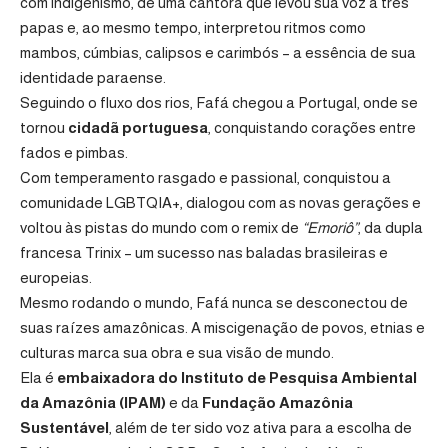
com indigenismo, de uma cantora que levou sua voz a três
papas e, ao mesmo tempo, interpretou ritmos como
mambos, cúmbias, calipsos e carimbós – a essência de sua
identidade paraense.
Seguindo o fluxo dos rios, Fafá chegou a Portugal, onde se
tornou
cidadã portuguesa
, conquistando corações entre
fados e pimbas.
Com temperamento rasgado e passional, conquistou a
comunidade LGBTQIA+, dialogou com as novas gerações e
voltou às pistas do mundo com o remix de
“Emoriô”
, da dupla
francesa Trinix – um sucesso nas baladas brasileiras e
europeias.
Mesmo rodando o mundo, Fafá nunca se desconectou de
suas raízes amazônicas. A miscigenação de povos, etnias e
culturas marca sua obra e sua visão de mundo.
Ela é
embaixadora do Instituto de Pesquisa Ambiental
da Amazônia (IPAM)
e da
Fundação Amazônia
Sustentável
, além de ter sido voz ativa para a escolha de