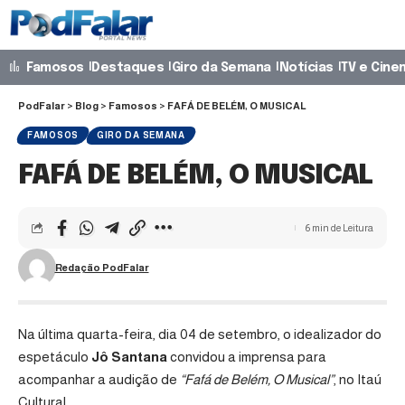
Famosos
Destaques
Giro da Semana
Notícias
TV e Cine
PodFalar
>
Blog
>
Famosos
>
FAFÁ DE BELÉM, O MUSICAL
FAMOSOS
GIRO DA SEMANA
FAFÁ DE BELÉM, O MUSICAL
6 min de Leitura
Redação PodFalar
Na última quarta-feira, dia 04 de setembro, o idealizador do
espetáculo
Jô Santana
convidou a imprensa para
acompanhar a audição de
“Fafá de Belém, O Musical”
, no Itaú
Cultural.