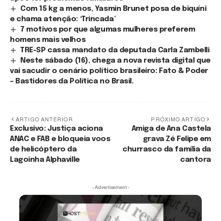
Com 15 kg a menos, Yasmin Brunet posa de biquíni
e chama atenção: ‘Trincada’
7 motivos por que algumas mulheres preferem
homens mais velhos
TRE-SP cassa mandato da deputada Carla Zambelli
Neste sábado (16), chega a nova revista digital que
vai sacudir o cenário político brasileiro: Fato & Poder
– Bastidores da Política no Brasil.
ARTIGO ANTERIOR
PRÓXIMO ARTIGO
Exclusivo: Justiça aciona
Amiga de Ana Castela
ANAC e FAB e bloqueia voos
grava Zé Felipe em
de helicóptero da
churrasco da família da
Lagoinha Alphaville
cantora
- Advertisement -