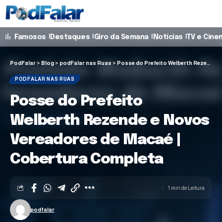
Famosos
Destaques
Giro da Semana
Notícias
TV e Cine
PodFalar
>
Blog
>
podFalar nas Ruas
>
Posse do Prefeito Welberth Rezende e Novos Vereadores de Macaé | Cobertura Completa
PODFALAR NAS RUAS
Posse do Prefeito
Welberth Rezende e Novos
Vereadores de Macaé |
Cobertura Completa
1 min de Leitura
podfalar