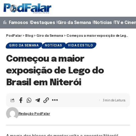
Famosos
Destaques
Giro da Semana
Notícias
TV e Cine
PodFalar
>
Blog
>
Giro da Semana
>
Começou a maior exposição de Lego do Brasil em Niterói
GIRO DA SEMANA
NOTÍCIAS
VIDA E ESTILO
Começou a maior
exposição de Lego do
Brasil em Niterói
3 min de Leitura
Redação PodFalar
A magia dos blocos de montar volta a encantar Niterói!