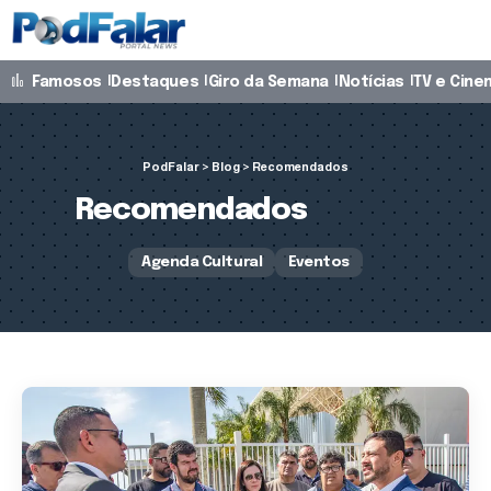
Famosos
Destaques
Giro da Semana
Notícias
TV e Cine
PodFalar
>
Blog
>
Recomendados
Recomendados
Agenda Cultural
Eventos