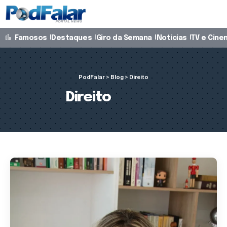
Famosos
Destaques
Giro da Semana
Notícias
TV e Cine
PodFalar
>
Blog
>
Direito
Direito