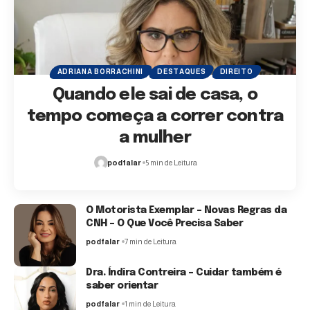
ADRIANA BORRACHINI
DESTAQUES
DIREITO
Quando ele sai de casa, o
tempo começa a correr contra
a mulher
podfalar
5 min de Leitura
O Motorista Exemplar – Novas Regras da
CNH – O Que Você Precisa Saber
podfalar
7 min de Leitura
Dra. Índira Contreira – Cuidar também é
saber orientar
podfalar
1 min de Leitura