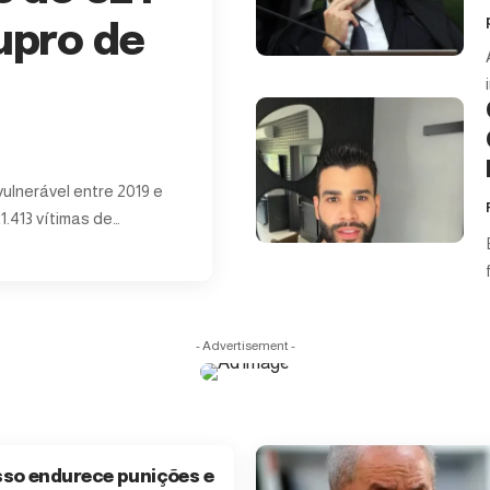
tupro de
vulnerável entre 2019 e
1.413 vítimas de…
- Advertisement -
so endurece punições e