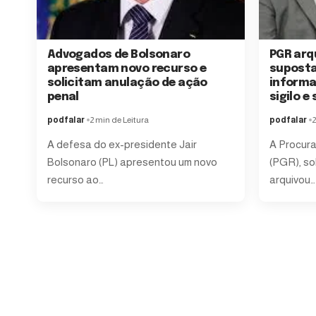
Advogados de Bolsonaro
PGR arq
apresentam novo recurso e
suposta
solicitam anulação de ação
informa
penal
sigilo e
podfalar
2 min de Leitura
podfalar
2
A defesa do ex-presidente Jair
A Procura
Bolsonaro (PL) apresentou um novo
(PGR), so
recurso ao…
arquivou…