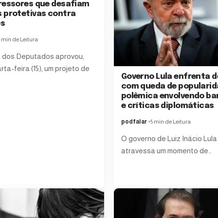
ressores que desafiam
 protetivas contra
es
 min de Leitura
 dos Deputados aprovou,
ta-feira (15), um projeto de
Governo Lula enfrenta 
com queda de popularid
polêmica envolvendo ba
e críticas diplomáticas
podfalar
5 min de Leitura
O governo de Luiz Inácio Lula
atravessa um momento de…