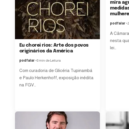
mira ag
medidas
mulher
podfalar
2
A Câmara
nesta quar
Eu chorei rios: Arte dos povos
lei…
originários da América
podfalar
8 min de Leitura
Com curadoria de Glicéria Tupinambá
e Paulo Herkenhoff, exposição inédita
na FGV…