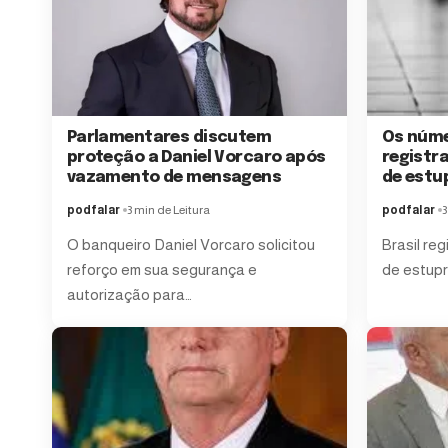
Parlamentares discutem
Os núme
proteção a Daniel Vorcaro após
registra
vazamento de mensagens
de estu
podfalar
3 min de Leitura
podfalar
3
O banqueiro Daniel Vorcaro solicitou
Brasil reg
reforço em sua segurança e
de estupr
autorização para…