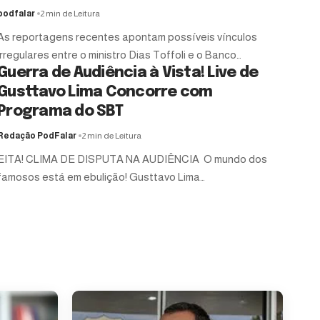
podfalar
2 min de Leitura
As reportagens recentes apontam possíveis vínculos
irregulares entre o ministro Dias Toffoli e o Banco…
Guerra de Audiência à Vista! Live de
Gusttavo Lima Concorre com
Programa do SBT
Redação PodFalar
2 min de Leitura
EITA! CLIMA DE DISPUTA NA AUDIÊNCIA O mundo dos
famosos está em ebulição! Gusttavo Lima…