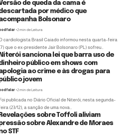
Versão de queda da cama é
descartada por médico que
acompanha Bolsonaro
podfalar
2 min de Leitura
O cardiologista Brasil Caiado informou nesta quarta-feira
(7) que o ex-presidente Jair Bolsonaro (PL) sofreu…
Niterói sanciona lei que barra uso de
dinheiro público em shows com
apologia ao crime e às drogas para
público jovem
podfalar
2 min de Leitura
Foi publicada no Diário Oficial de Niterói, nesta segunda-
feira (23/12), a sanção de uma nova…
Revelações sobre Toffoli aliviam
pressão sobre Alexandre de Moraes
no STF