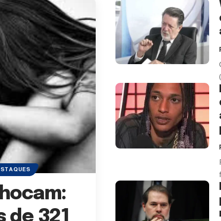
ESTAQUES
chocam:
s de 321