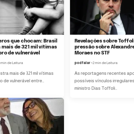
ros que chocam: Brasil
Revelações sobre Toffoli
 mais de 321 mil vítimas
pressão sobre Alexandr
pro de vulnerável
Moraes no STF
 min de Leitura
podfalar
2 min de Leitura
istra mais de 321 mil vítimas
As reportagens recentes ap
o de vulnerável entre…
possíveis vínculos irregulare
ministro Dias Toffoli…