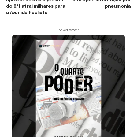
aprovar anistia a presos
alta após internação por
do 8/1 atrai milhares para
pneumonia
a Avenida Paulista
- Advertisement -