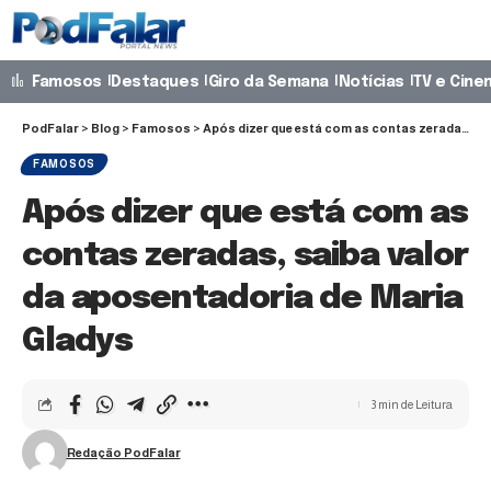
Famosos
Destaques
Giro da Semana
Notícias
TV e Cine
PodFalar
>
Blog
>
Famosos
>
Após dizer que está com as contas zeradas, saiba valor da aposentadoria de Maria Gladys
FAMOSOS
Após dizer que está com as
contas zeradas, saiba valor
da aposentadoria de Maria
Gladys
3 min de Leitura
Redação PodFalar