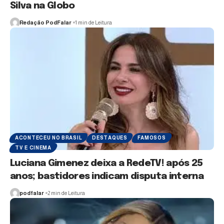
Silva na Globo
Redação PodFalar
1 min de Leitura
ACONTECEU NO BRASIL
DESTAQUES
FAMOSOS
TV E CINEMA
Luciana Gimenez deixa a RedeTV! após 25
anos; bastidores indicam disputa interna
podfalar
2 min de Leitura